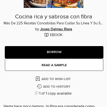
Cocina rica y sabrosa con fibra
Más De 225 Recetas Concebidas Para Cuidar Su Línea Y Su Salud Sin Renunciar A Comer Bien
by
Josep Dalmau Riera
EBOOK
BORROW
READ A SAMPLE
ADD TO WISH LIST
ADD TO HISTORY
1 of 1 copy available
Hasta hace poco tiempo, la fibra era considerada como