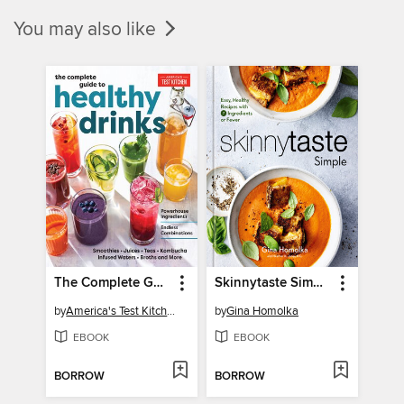
You may also like
The Complete Guide to Healthy Drinks
Skinnytaste Simple
by
America's Test Kitchen
by
Gina Homolka
EBOOK
EBOOK
BORROW
BORROW