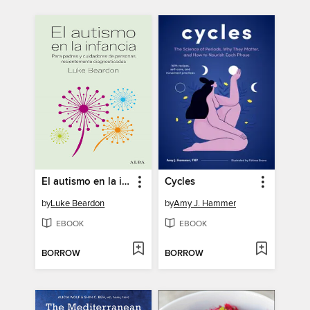
El autismo en la infancia
Cycles
by
Luke Beardon
by
Amy J. Hammer
EBOOK
EBOOK
BORROW
BORROW