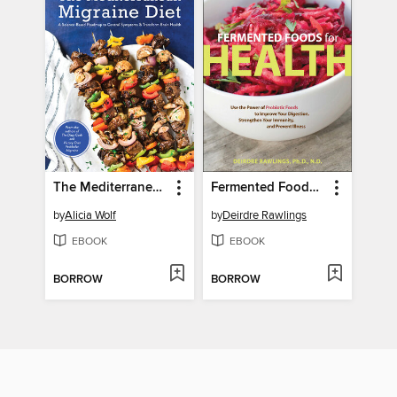
The Mediterranean Migraine Diet
Fermented Foods for Health
by
Alicia Wolf
by
Deirdre Rawlings
EBOOK
EBOOK
BORROW
BORROW